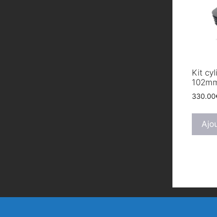
Kit cy
102m
330.00
Ajo