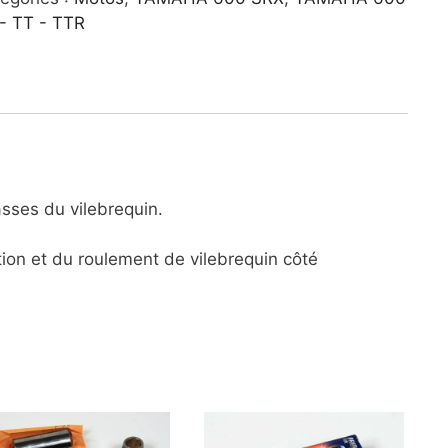
ocylindre
- TT - TTR
asses du vilebrequin.
tion et du roulement de vilebrequin côté