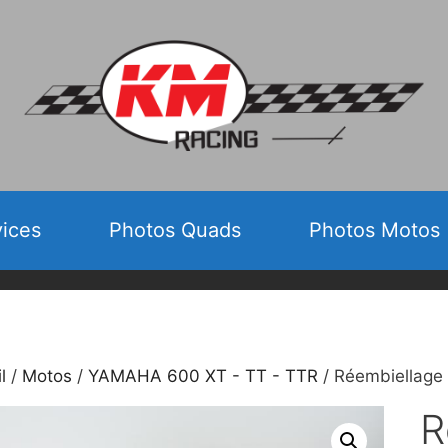
vices
Photos Quads
Photos Motos
l
/
Motos
/
YAMAHA 600 XT - TT - TTR
/ Réembiellage 
R