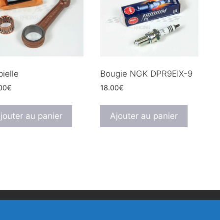
bielle
Bougie NGK DPR9EIX-9
00
€
18.00
€
jouter au panier
Ajouter au panier