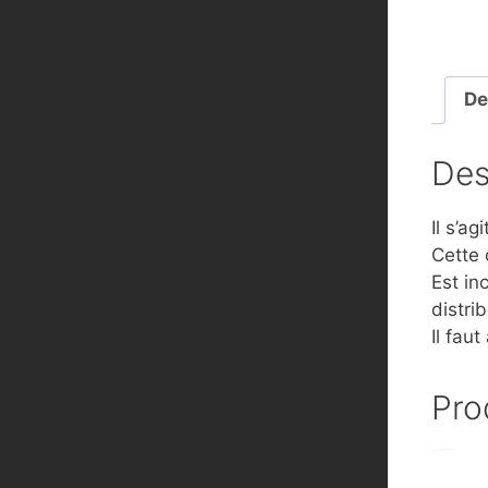
De
Des
Il s’a
Cette 
Est in
distrib
Il faut
Pro