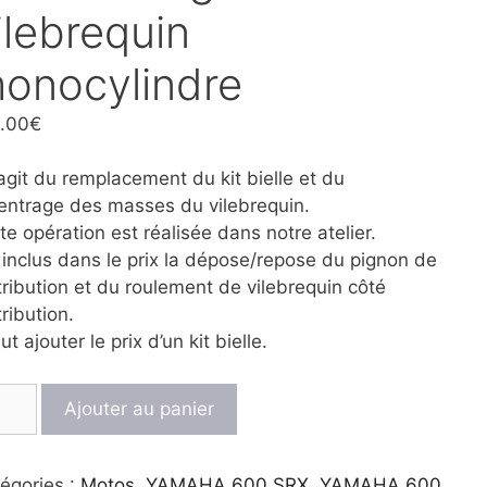
ilebrequin
onocylindre
.00
€
s’agit du remplacement du kit bielle et du
entrage des masses du vilebrequin.
te opération est réalisée dans notre atelier.
 inclus dans le prix la dépose/repose du pignon de
tribution et du roulement de vilebrequin côté
tribution.
aut ajouter le prix d’un kit bielle.
ntité
Ajouter au panier
mbiellage
ebrequin
égories :
Motos
,
YAMAHA 600 SRX
,
YAMAHA 600