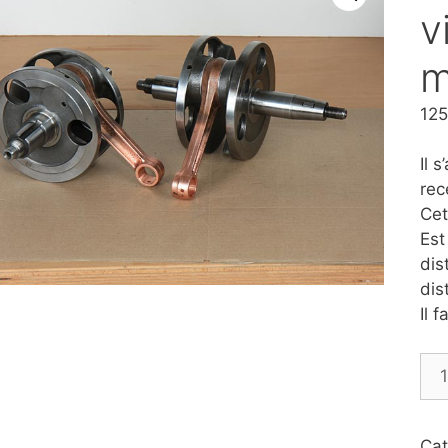
v
m
125
Il 
rec
Cet
Est
dis
dis
Il f
qua
de
Rée
vil
Cat