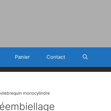
Panier
Contact
vilebrequin monocylindre
éembiellage