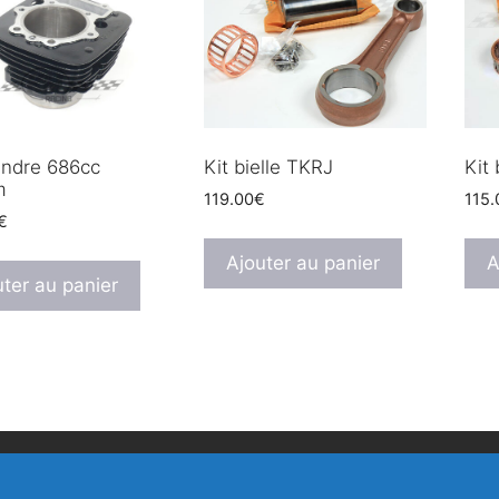
lindre 686cc
Kit bielle TKRJ
Kit 
m
119.00
€
115.
€
Ajouter au panier
A
uter au panier