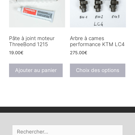
peuvent
être
choisies
sur
la
Pâte à joint moteur
Arbre à cames
ThreeBond 1215
performance KTM LC4
page
du
19.00
€
275.00
€
produit
Ce
prod
Ajouter au panier
Choix des options
a
plus
vari
Les
opt
peu
être
Rechercher :
choi