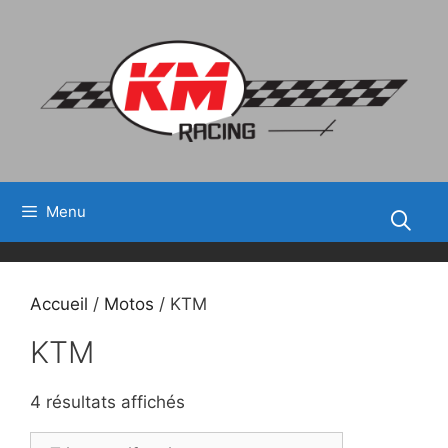
Aller
au
contenu
Menu
Accueil
/
Motos
/ KTM
KTM
Trié
4 résultats affichés
par