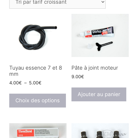
prix
croissant
Tuyau essence 7 et 8
Pâte à joint moteur
mm
9.00
€
Plage
4.00
€
–
5.00
€
de
Ce
Ajouter au panier
prix :
produit
Choix des options
4.00€
a
à
plusieurs
5.00€
variations.
Les
options