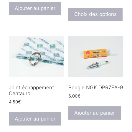
de
Ce
Ajouter au panier
prix :
prod
Choix des options
4.00€
a
à
plus
5.00€
vari
Les
opt
peu
être
choi
sur
la
Joint échappement
Bougie NGK DPR7EA-9
Centauro
pag
6.00
€
du
4.50
€
prod
Ajouter au panier
Ajouter au panier