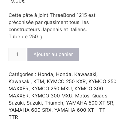
19.00
€
Cette pâte à joint ThreeBond 1215 est
préconisée par quasiment tous les
constructeurs Japonais et Italiens.
Tube de 250 g
quantité
Ajouter au panier
de
Pâte
à
Catégories :
Honda
,
Honda
,
Kawasaki
,
joint
Kawasaki
,
KTM
,
KYMCO 250 KXR
,
KYMCO 250
moteur
MAXXER
,
KYMCO 250 MXU
,
KYMCO 300
ThreeBond
MAXXER
,
KYMCO 300 MXU
,
Motos
,
Quads
,
1215
Suzuki
,
Suzuki
,
Triumph
,
YAMAHA 500 XT SR
,
YAMAHA 600 SRX
,
YAMAHA 600 XT - TT -
TTR