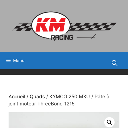
Aller
au
contenu
Menu
Accueil
/
Quads
/
KYMCO 250 MXU
/ Pâte à
joint moteur ThreeBond 1215