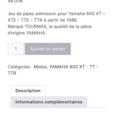
46.00
€
Jeu de pipes admission pour Yamaha 600 XT –
XTE – TTE – TTR à partir de 1988.
Marque TOURMAX, la qualité de la pièce
d’origine YAMAHA.
quantité
Ajouter au panier
de
Jeu
de
Catégories :
Motos
,
YAMAHA 600 XT - TT -
pipes
TTR
admission
88-
04
Description
Informations complémentaires