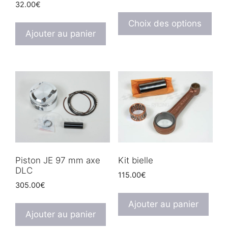
32.00
€
Ce
prod
Choix des options
Ajouter au panier
a
plus
vari
Les
opt
peu
être
choi
sur
la
Piston JE 97 mm axe
Kit bielle
pag
DLC
du
115.00
€
305.00
€
prod
Ajouter au panier
Ajouter au panier