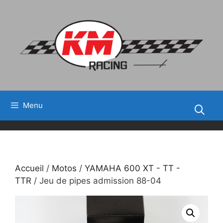
Aller
au
contenu
Menu
Accueil
/
Motos
/
YAMAHA 600 XT - TT -
TTR
/ Jeu de pipes admission 88-04