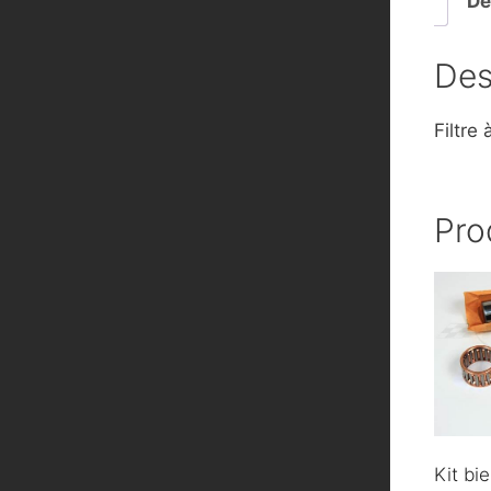
De
Des
Filtr
Pro
Kit bie