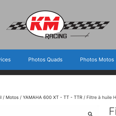
vices
Photos Quads
Photos Motos
l
/
Motos
/
YAMAHA 600 XT - TT - TTR
/ Filtre à huile
F