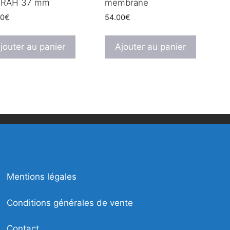
SRAH 37 mm
membrane
00
€
54.00
€
jouter au panier
Ajouter au panier
Mentions légales
Conditions générales de vente
Contact