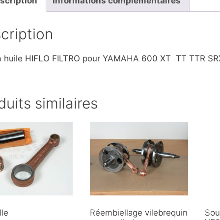
scription
Informations complémentaires
cription
e à huile HIFLO FILTRO pour YAMAHA 600 XT TT TTR SRX
duits similaires
lle
Réembiellage vilebrequin
Sou