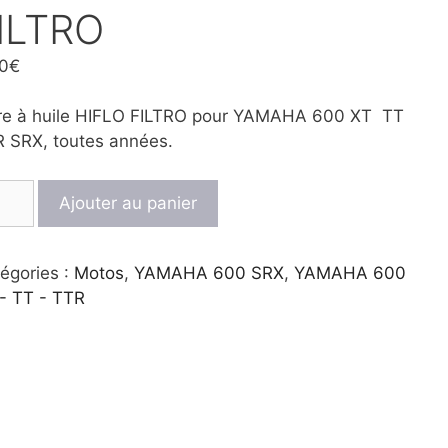
ILTRO
0
€
tre à huile HIFLO FILTRO pour YAMAHA 600 XT TT
 SRX, toutes années.
ntité
Ajouter au panier
re
égories :
Motos
,
YAMAHA 600 SRX
,
YAMAHA 600
le
- TT - TTR
FLO
TRO