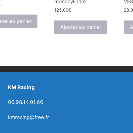
monocylindre
VE
€
125.00
€
28.
uter au panier
Ajouter au panier
A
KM Racing
06.98.14.01.66
kmracing@free.fr