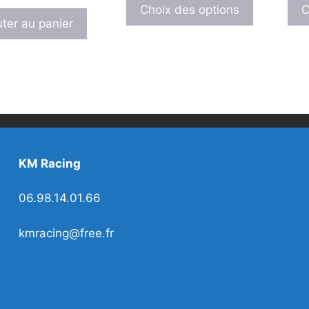
produit
Choix des options
C
uter au panier
a
plusieurs
variations
Les
options
peuvent
être
choisies
sur
KM Racing
la
page
06.98.14.01.66
du
produit
kmracing@free.fr