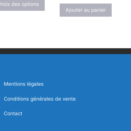
produit
hoix des options
Ajouter au panier
a
plusieurs
.
variations.
Les
options
peuvent
être
choisies
sur
la
page
Mentions légales
du
produit
Conditions générales de vente
Contact