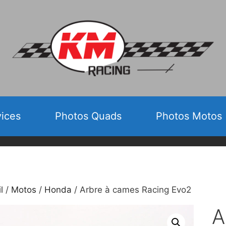
vices
Photos Quads
Photos Motos
l
/
Motos
/
Honda
/ Arbre à cames Racing Evo2
A