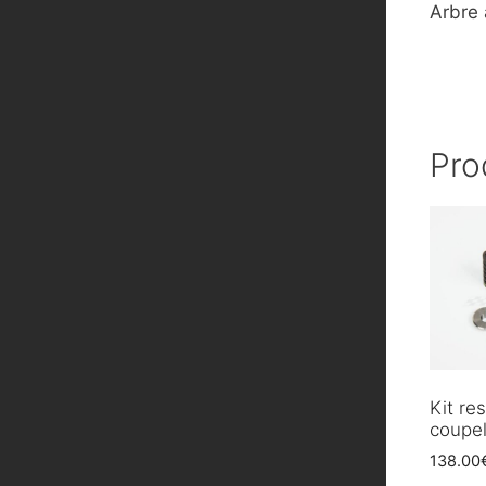
Arbre 
Pro
Kit re
coupel
138.00