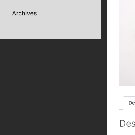
Archives
De
Des