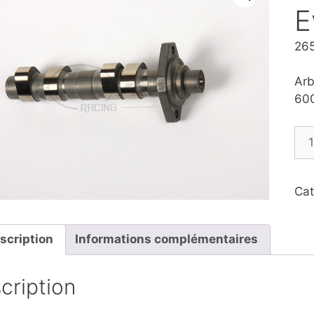
E
26
Arb
600
qua
de
Arb
à
Cat
ca
Rac
Ev
scription
Informations complémentaires
cription