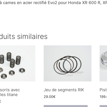
à cames en acier rectifié Evo2 pour Honda XR 600 R, X
duits similaires
ssorts avec
Jeu de segments RIK
Pis
les titane
29.00
€
199
€
Ce