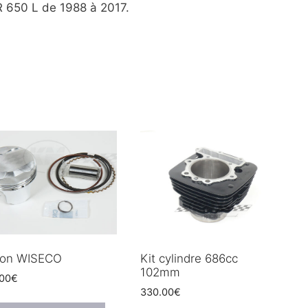
R 650 L de 1988 à 2017.
ton WISECO
Kit cylindre 686cc
102mm
.00
€
330.00
€
Ce