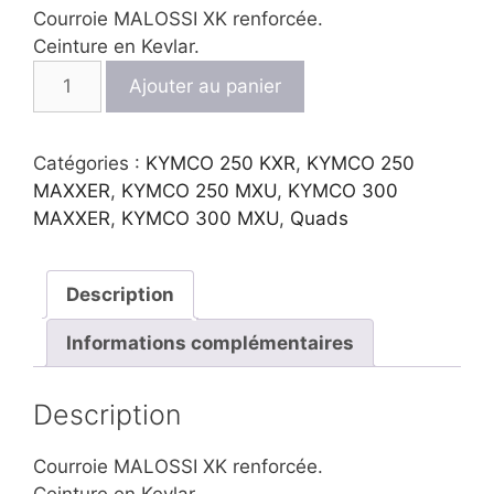
Courroie MALOSSI XK renforcée.
Ceinture en Kevlar.
quantité
Ajouter au panier
de
Courroie
MALOSSI
Catégories :
KYMCO 250 KXR
,
KYMCO 250
MAXXER
,
KYMCO 250 MXU
,
KYMCO 300
MAXXER
,
KYMCO 300 MXU
,
Quads
Description
Informations complémentaires
Description
Courroie MALOSSI XK renforcée.
Ceinture en Kevlar.