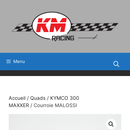
Aller
au
contenu
Menu
Accueil
/
Quads
/
KYMCO 300
MAXXER
/ Courroie MALOSSI