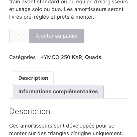
train avant standard ou ou équipé d’élargisseurs
et usage solo ou duo. Les amortisseurs seront
livrés pré-réglés et prêts à monter.
quantité
Ajouter au panier
de
Amortisseurs
avant
Catégories :
KYMCO 250 KXR
,
Quads
EMC
SportShock1
250
Description
KXR
Informations complémentaires
Description
Ces amortisseurs sont développés pour se
monter sur des triangles d’origine uniquement.