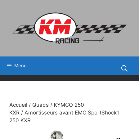
Aller
au
contenu
Menu
Accueil
/
Quads
/
KYMCO 250
KXR
/ Amortisseurs avant EMC SportShock1
250 KXR