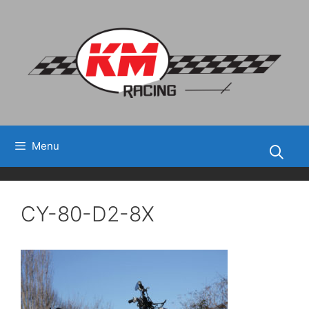
Aller
au
contenu
Menu
CY-80-D2-8X