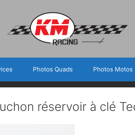
vices
Photos Quads
Photos Motos
uchon réservoir à clé 