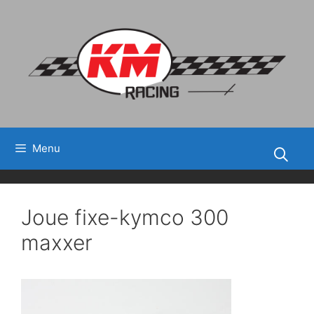
Aller
au
contenu
Menu
Joue fixe-kymco 300
maxxer