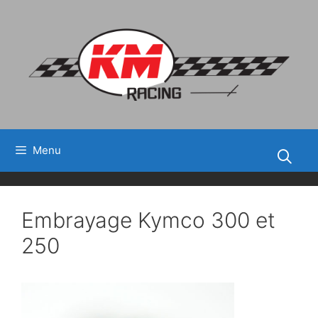
Aller
au
contenu
Menu
Embrayage Kymco 300 et
250