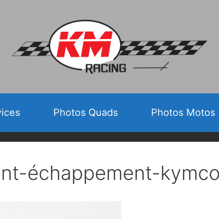
vices
Photos Quads
Photos Motos
int-échappement-kymc