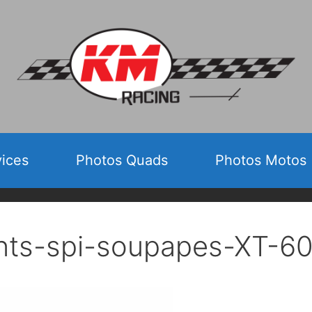
vices
Photos Quads
Photos Motos
ints-spi-soupapes-XT-6