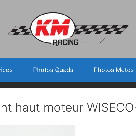
vices
Photos Quads
Photos Motos
int haut moteur WISECO